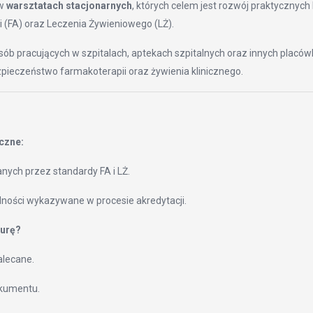
 w
warsztatach stacjonarnych
, których celem jest rozwój praktycznyc
 (FA) oraz Leczenia Żywieniowego (LŻ).
osób pracujących w szpitalach, aptekach szpitalnych oraz innych placó
zpieczeństwo farmakoterapii oraz żywienia klinicznego.
czne:
ych przez standardy FA i LŻ.
dności wykazywane w procesie akredytacji.
durę?
alecane.
okumentu.