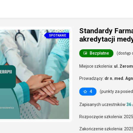
Standardy Farma
SPOTKANIE
akredytacji med
Bezpłatne
(dostęp d
Miejsce szkolenia:
ul. Żerom
Prowadzący:
dr n. med. Ag
4
(punkty za posie
Zapisanych uczestników
36
Rozpoczęcie szkolenia: 202
Zakończenie szkolenia: 202