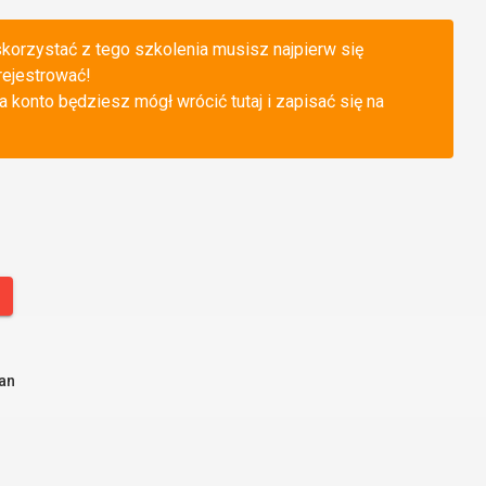
korzystać z tego szkolenia musisz najpierw się
rejestrować!
 konto będziesz mógł wrócić tutaj i zapisać się na
an